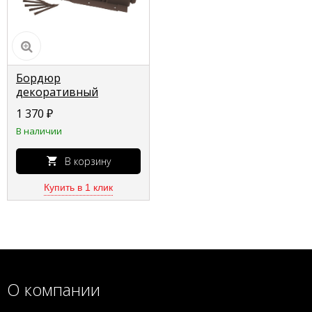
Бордюр
декоративный
GRINDA "ВОЛНА",
1 370
₽
9х256 см, коричневый
В наличии
422229
В корзину
Купить в 1 клик
О компании