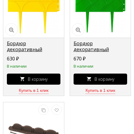
Бордюр
Бордюр
декоративный
декоративный
GRINDA для
GRINDA для клумб,
630
₽
670
₽
цветников, 14х310 см,
14х310 см, зеленый
В наличии
В наличии
желтый 422223-Y
422221-G
В корзину
В корзину
Купить в 1 клик
Купить в 1 клик