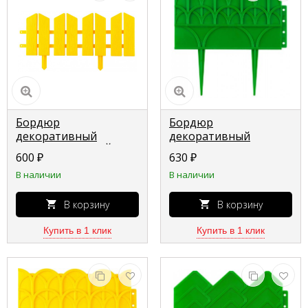
Бордюр
Бордюр
декоративный
декоративный
GRINDA "ЛЕТНИЙ
GRINDA для
600
₽
630
₽
САД", 16х300 см,
цветников, 14х310 см,
В наличии
В наличии
желтый 422225-Y
зеленый 422223-G
В корзину
В корзину
Купить в 1 клик
Купить в 1 клик