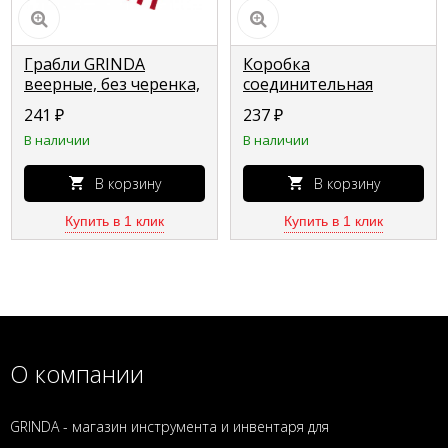
Грабли GRINDA
Коробка
веерные, без черенка,
соединительная
полиэтиленовые,
GRINDA защитная,
241
₽
237
₽
усиленные 421879
большая 8-43672
В наличии
В наличии
В корзину
В корзину
Купить в 1 клик
Купить в 1 клик
О компании
GRINDA - магазин инструмента и инвентаря для