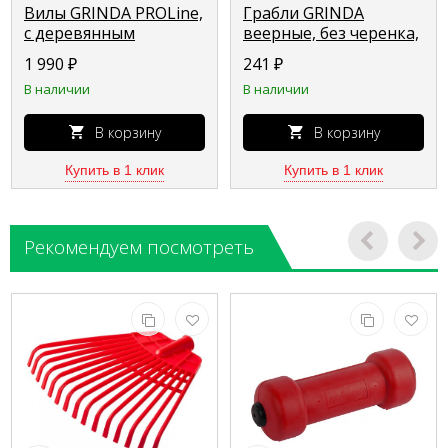
Вилы GRINDA PROLine,
Грабли GRINDA
с деревянным
веерные, без черенка,
черенком,
полиэтиленовые,
1 990
₽
241
₽
280x180x1500 мм
усиленные 421879
В наличии
В наличии
39725
В корзину
В корзину
Купить в 1 клик
Купить в 1 клик
Рекомендуем посмотреть