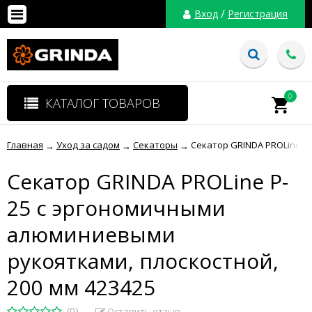
/
Вход
Регистрация
0
КАТАЛОГ ТОВАРОВ
Главная
Уход за садом
Секаторы
Секатор GRINDA PROLine P
→
→
→
Секатор GRINDA PROLine P-
25 с эргономичными
алюминиевыми
рукоятками, плоскостной,
200 мм 423425
(0)
Оставить отзыв