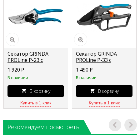
Секатор GRINDA
Секатор GRINDA
PROLine P-23 с
PROLine P-33 с
алюминиевыми
алюминиевыми
1 920
₽
1 490
₽
коваными
рукоятками, с эфесом,
В наличии
В наличии
рукоятками,
контактный, 200 мм
плоскостной, 210 мм
423433
423423
В корзину
В корзину
Купить в 1 клик
Купить в 1 клик
Рекомендуем посмотреть