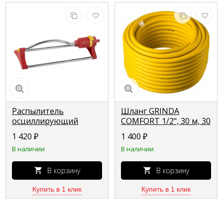
Распылитель
Шланг GRINDA
осциллирующий
COMFORT 1/2", 30 м, 30
GRINDA CLASSIC Quick-
атм, трёхслойный
1 420
₽
1 400
₽
Connection System, 145
поливочный,
В наличии
В наличии
м2 полив, 17
армированный 8-
форсунок,
429003-1/2-30_z02
пластиковый 8-
В корзину
В корзину
427685_z01
Купить в 1 клик
Купить в 1 клик