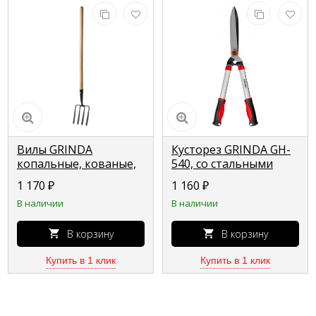
Вилы GRINDA
Кусторез GRINDA GH-
копальные, кованые,
540, со стальными
четырёхрогие, с
рукоятками, 540 мм
1 170
₽
1 160
₽
деревянным
40253_z02
В наличии
В наличии
черенком,
180х220х1300 мм
39722
В корзину
В корзину
Купить в 1 клик
Купить в 1 клик