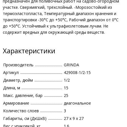
предназначен для поливочных работ на садово-огородном
участке. Сверхмягкий, трёхслойный. -Морозостойкий из
термоэластопласта, Температурный диапазон хранения и
транспортировки -30°С до +50°С, Рабочий диапазон от 0°С
до +50°С. Устойчивый к ультрафиолетовым лучам. Не
содержит вредных для окружающей среды веществ.
Характеристики
Производитель
GRINDA
Артикул
429008-1/2-15
Диаметр, дюйм
1/2
Длина, м
15
Макс. давление, бар
25
Армирование
диагональное
Количество слоев
3
Габариты, см (ДхШхВ)
27 х 9 х 27
Вес с упаковкой, кг
1.6