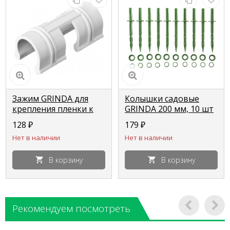
Зажим GRINDA для
Колышки садовые
крепления пленки к
GRINDA 200 мм, 10 шт
каркасу парника, d=20
422319
128
₽
179
₽
мм, цвет белый, 10 шт
Нет в наличии
Нет в наличии
422317-20
В корзину
В корзину
Рекомендуем посмотреть