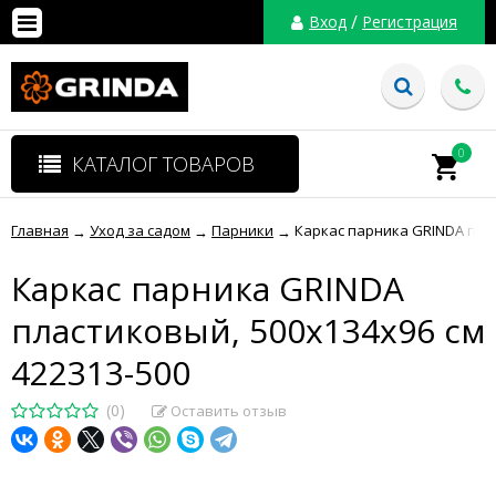
/
Вход
Регистрация
0
КАТАЛОГ ТОВАРОВ
Главная
Уход за садом
Парники
Каркас парника GRINDA плас
→
→
→
Каркас парника GRINDA
пластиковый, 500х134х96 см
422313-500
(0)
Оставить отзыв