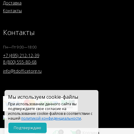
Доставка
Контакты
Контакты
Пн—Пт 9:00—18:00
+7 (495) 212-12-39
8 (800) 555-80-68
info@tdofficetorg.ru
Мы используем cookie-файлы
При использовании данного сайта вы
подтверждаете свое согласие на
использование cookie-файлов в соответствии с
нашей
политикой конфиденциальности
.
Подтверждаю
0
0
0
Корзина