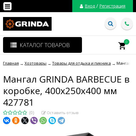
/
Вход
Регистрация
0
КАТАЛОГ ТОВАРОВ
Главная
Хозтовары
Товары для отдыха и пикника
Мангал GR
→
→
→
Мангал GRINDA BARBECUE в
коробке, 400х250х400 мм
427781
(0)
Оставить отзыв