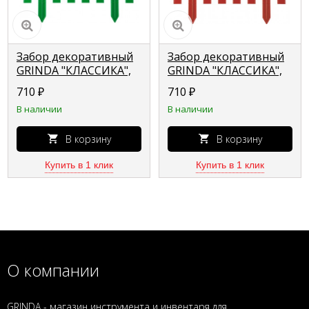
Забор декоративный
Забор декоративный
GRINDA "КЛАССИКА",
GRINDA "КЛАССИКА",
28x300 см, зеленый
28x300 см, терракот
710
₽
710
₽
422201-G
422201-T
В наличии
В наличии
В корзину
В корзину
Купить в 1 клик
Купить в 1 клик
О компании
GRINDA - магазин инструмента и инвентаря для