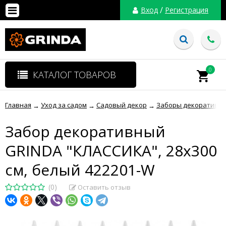
/
Вход
Регистрация
0
КАТАЛОГ ТОВАРОВ
Главная
Уход за садом
Садовый декор
Заборы декоративн
→
→
→
Забор декоративный
GRINDA "КЛАССИКА", 28x300
см, белый 422201-W
(0)
Оставить отзыв