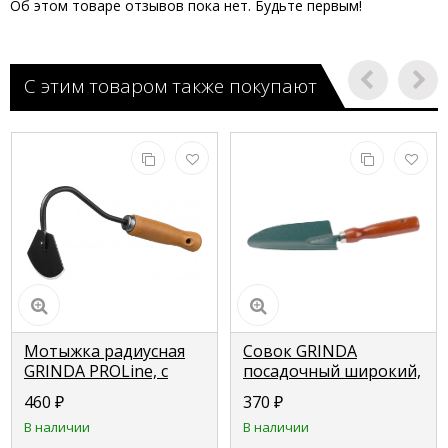
Об этом товаре отзывов пока нет. Будьте первым!
С этим товаром также покупают
Мотыжка радиусная
Совок GRINDA
GRINDA PROLine, с
посадочный широкий,
деревянной ручкой,
из углеродистой стали
460
₽
370
₽
275 мм 421513
с деревянной ручкой,
В наличии
В наличии
290 мм 8-421211_z01