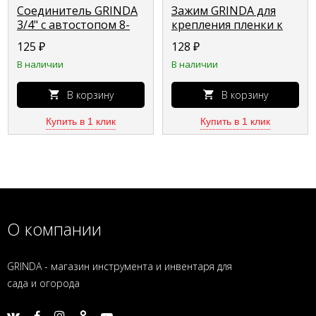
Соединитель GRINDA
Зажим GRINDA для
3/4" с автостопом 8-
крепления пленки к
426330_z01
каркасу парника, d=12
125
₽
128
₽
мм, цвет белый, 20 шт
В наличии
В наличии
422317-12
В корзину
В корзину
Купить в 1 клик
Купить в 1 клик
О компании
GRINDA - магазин инструмента и инвентаря для
сада и огорода