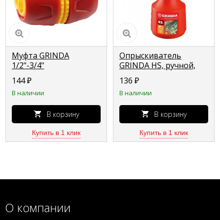
Муфта GRINDA
Опрыскиватель
1/2"-3/4"
GRINDA HS, ручной,
универсальная 8-
колба из полиэтилена,
144
₽
136
₽
426242_z01
0.5 л 8-425050_z02
В наличии
В наличии
В корзину
В корзину
Купить в 1 клик
Купить в 1 клик
О компании