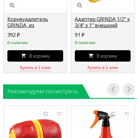
Корнеудалитель
Адаптер GRINDA 1/2" x
GRINDA, из
3/4" x 1" внешний
углеродистой стали с
универсальный 8-
392
₽
91
₽
коннекторной
426307_z01
В наличии
В наличии
системой, 390 мм 8-
421446_z01
В корзину
В корзину
Купить в 1 клик
Купить в 1 клик
Рекомендуем посмотреть